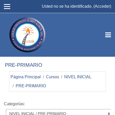
Salta al contenido principal
Usted no se ha identificado. (
Acceder
)
PRE-PRIMARIO
Página Principal
Cursos
NIVEL INICIAL
PRE-PRIMARIO
Categorías: