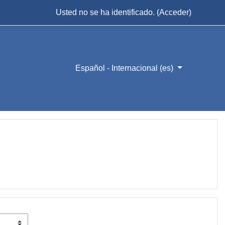
Usted no se ha identificado. (
Acceder
)
Español - Internacional ‎(es)‎