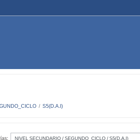
GUNDO_CICLO
S5(D.A.I)
ías: