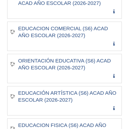
ACAD AÑO ESCOLAR (2026-2027)
EDUCACION COMERCIAL (S6) ACAD
AÑO ESCOLAR (2026-2027)
ORIENTACIÓN EDUCATIVA (S6) ACAD
AÑO ESCOLAR (2026-2027)
EDUCACIÓN ARTÍSTICA (S6) ACAD AÑO
ESCOLAR (2026-2027)
EDUCACION FISICA (S6) ACAD AÑO