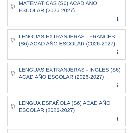
MATEMATICAS (S6) ACAD AÑO
ESCOLAR (2026-2027)
LENGUAS EXTRANJERAS - FRANCÉS
(S6) ACAD AÑO ESCOLAR (2026-2027)
LENGUAS EXTRANJERAS - INGLES (S6)
ACAD AÑO ESCOLAR (2026-2027)
LENGUA ESPAÑOLA (S6) ACAD AÑO
ESCOLAR (2026-2027)