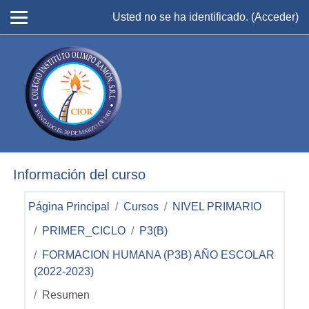
Salta al contenido principal
Usted no se ha identificado. (
Acceder
)
Información del curso
Página Principal
Cursos
NIVEL PRIMARIO
PRIMER_CICLO
P3(B)
FORMACION HUMANA (P3B) AÑO ESCOLAR
(2022-2023)
Resumen