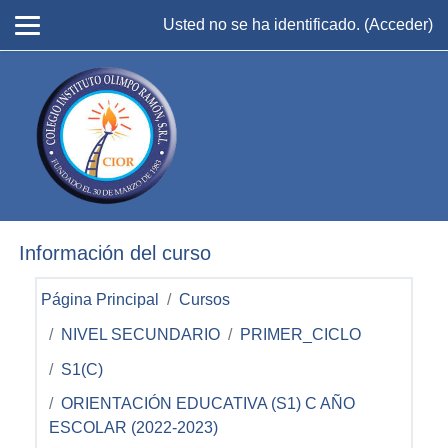
Salta al contenido principal
Usted no se ha identificado. (
Acceder
)
Información del curso
Página Principal
Cursos
NIVEL SECUNDARIO
PRIMER_CICLO
S1(C)
ORIENTACIÓN EDUCATIVA (S1) C AÑO
ESCOLAR (2022-2023)