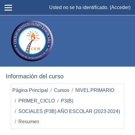
Salta al contenido principal
Usted no se ha identificado. (
Acceder
)
Información del curso
Página Principal
Cursos
NIVEL PRIMARIO
PRIMER_CICLO
P3(B)
SOCIALES (P3B) AÑO ESCOLAR (2023-2024)
Resumen