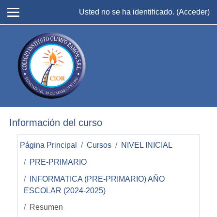
Salta al contenido principal
Usted no se ha identificado. (
Acceder
)
Información del curso
Página Principal
Cursos
NIVEL INICIAL
PRE-PRIMARIO
INFORMATICA (PRE-PRIMARIO) AÑO
ESCOLAR (2024-2025)
Resumen