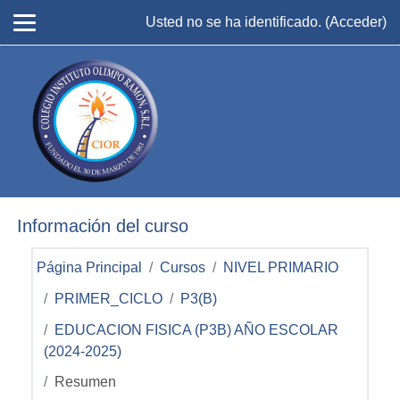
Salta al contenido principal
Usted no se ha identificado. (
Acceder
)
Información del curso
Página Principal
Cursos
NIVEL PRIMARIO
PRIMER_CICLO
P3(B)
EDUCACION FISICA (P3B) AÑO ESCOLAR
(2024-2025)
Resumen