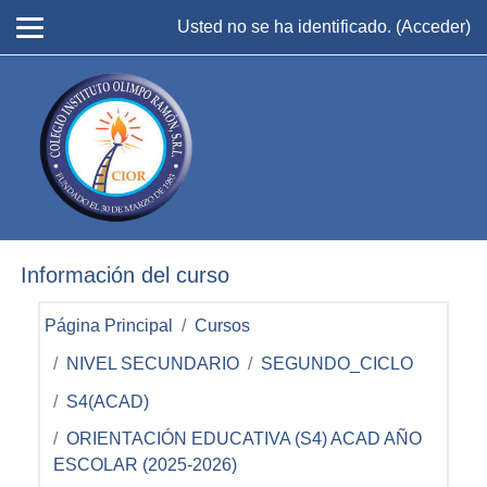
Salta al contenido principal
Usted no se ha identificado. (
Acceder
)
Información del curso
Página Principal
Cursos
NIVEL SECUNDARIO
SEGUNDO_CICLO
S4(ACAD)
ORIENTACIÓN EDUCATIVA (S4) ACAD AÑO
ESCOLAR (2025-2026)