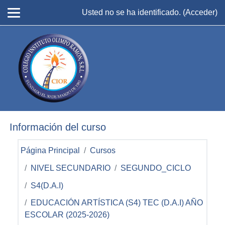
Salta al contenido principal
Usted no se ha identificado. (
Acceder
)
Información del curso
Página Principal
Cursos
NIVEL SECUNDARIO
SEGUNDO_CICLO
S4(D.A.I)
EDUCACIÓN ARTÍSTICA (S4) TEC (D.A.I) AÑO
ESCOLAR (2025-2026)