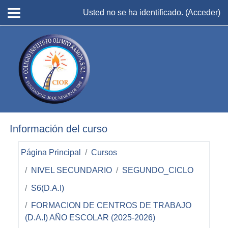
Salta al contenido principal
Usted no se ha identificado. (
Acceder
)
Información del curso
Página Principal
Cursos
NIVEL SECUNDARIO
SEGUNDO_CICLO
S6(D.A.I)
FORMACION DE CENTROS DE TRABAJO
(D.A.I) AÑO ESCOLAR (2025-2026)